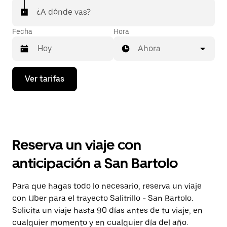
¿A dónde vas?
Fecha
Hora
Ahora
Presiona
Ver tarifas
la
flecha
hacia
abajo
para
interactuar
con
Reserva un viaje con
el
calendario
anticipación a San Bartolo
y
selecciona
una
Para que hagas todo lo necesario, reserva un viaje
fecha.
con Uber para el trayecto Salitrillo - San Bartolo.
Presiona
la
Solicita un viaje hasta 90 días antes de tu viaje, en
tecla Esc
cualquier momento y en cualquier día del año.