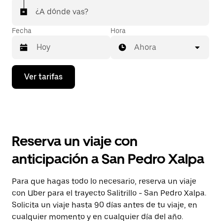
¿A dónde vas?
Fecha
Hora
Ahora
Presiona
Ver tarifas
la
flecha
hacia
abajo
para
interactuar
con
Reserva un viaje con
el
calendario
anticipación a San Pedro Xalpa
y
selecciona
una
Para que hagas todo lo necesario, reserva un viaje
fecha.
con Uber para el trayecto Salitrillo - San Pedro Xalpa.
Presiona
la
Solicita un viaje hasta 90 días antes de tu viaje, en
tecla Esc
cualquier momento y en cualquier día del año.