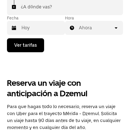
¿A dónde vas?
Fecha
Hora
Ahora
Presiona
Ver tarifas
la
flecha
hacia
abajo
para
interactuar
con
Reserva un viaje con
el
calendario
anticipación a Dzemul
y
selecciona
una
Para que hagas todo lo necesario, reserva un viaje
fecha.
con Uber para el trayecto Mérida - Dzemul. Solicita
Presiona
la
un viaje hasta 90 días antes de tu viaje, en cualquier
tecla Esc
momento y en cualquier día del año.