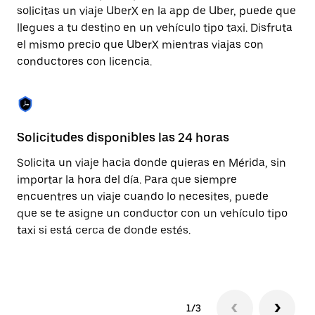
cerrar
solicitas un viaje UberX en la app de Uber, puede que
el
llegues a tu destino en un vehículo tipo taxi. Disfruta
calendario.
el mismo precio que UberX mientras viajas con
conductores con licencia.
Solicitudes disponibles las 24 horas
Fu
Solicita un viaje hacia donde quieras en Mérida, sin
La
importar la hora del día. Para que siempre
pa
encuentres un viaje cuando lo necesites, puede
de
que se te asigne un conductor con un vehículo tipo
vi
taxi si está cerca de donde estés.
so
ca
1/3