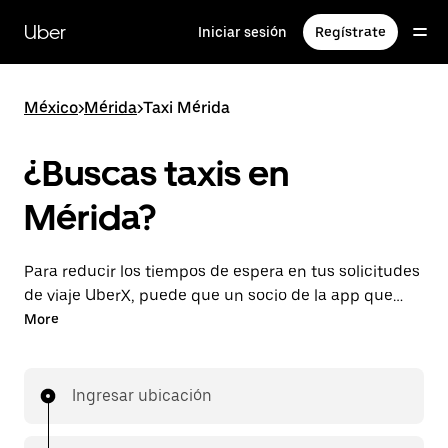
Saltar
al
Uber
Iniciar sesión
Regístrate
contenido
principal
México
>
Mérida
>
Taxi Mérida
¿Buscas taxis en
Mérida?
Para reducir los tiempos de espera en tus solicitudes
de viaje UberX, puede que un socio de la app que
conduce un vehículo tipo taxi en Mérida complete tu
More
solicitud. De ser así, disfrutarás de la misma
disponibilidad las 24 horas y tarifas accesibles que
conoces de UberX mientras viajas a tu destino en un
Ingresar ubicación
vehículo tipo taxi.