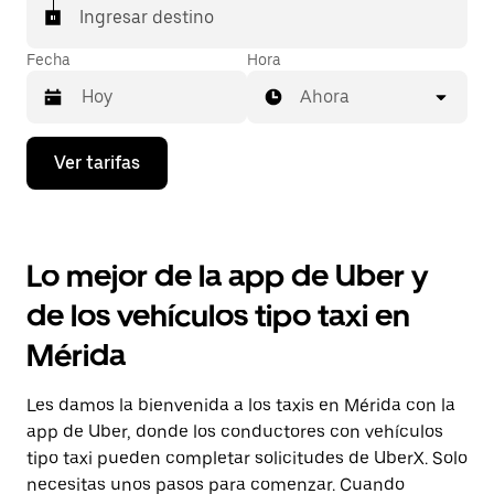
Ingresar destino
Fecha
Hora
Ahora
Presiona
Ver tarifas
la
flecha
hacia
abajo
para
Lo mejor de la app de Uber y
interactuar
con
de los vehículos tipo taxi en
el
calendario
Mérida
y
selecciona
una
Les damos la bienvenida a los taxis en Mérida con la
fecha.
Presiona
app de Uber, donde los conductores con vehículos
la
tipo taxi pueden completar solicitudes de UberX. Solo
tecla Esc
necesitas unos pasos para comenzar. Cuando
para