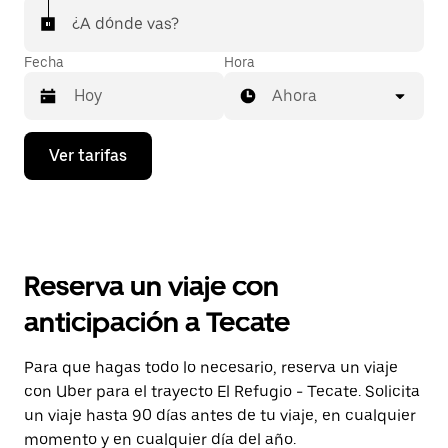
¿A dónde vas?
Fecha
Hora
Ahora
Presiona
Ver tarifas
la
flecha
hacia
abajo
para
interactuar
con
Reserva un viaje con
el
calendario
anticipación a Tecate
y
selecciona
una
Para que hagas todo lo necesario, reserva un viaje
fecha.
con Uber para el trayecto El Refugio - Tecate. Solicita
Presiona
la
un viaje hasta 90 días antes de tu viaje, en cualquier
tecla Esc
momento y en cualquier día del año.