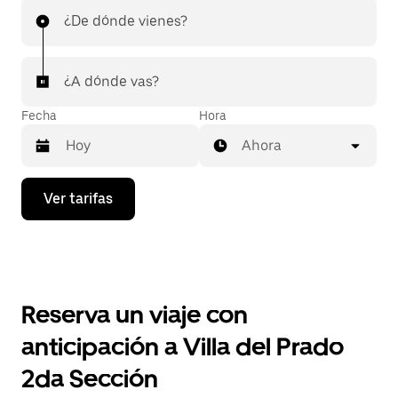
¿De dónde vienes?
¿A dónde vas?
Fecha
Hora
Ahora
Presiona
Ver tarifas
la
flecha
hacia
abajo
para
interactuar
con
Reserva un viaje con
el
calendario
anticipación a Villa del Prado
y
selecciona
2da Sección
una
fecha.