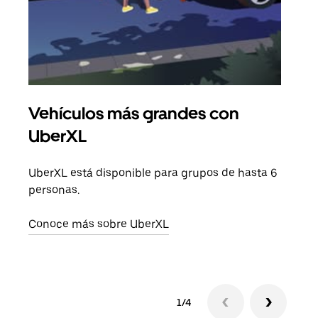
Vehículos más grandes con
Via
UberXL
Cuan
viaj
UberXL está disponible para grupos de hasta 6
prop
personas.
Obté
Conoce más sobre UberXL
1/4