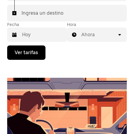
Ingresa un destino
Fecha
Hora
Ahora
Presiona
Ver tarifas
la
flecha
hacia
abajo
para
interactuar
con
el
calendario
y
selecciona
una
fecha.
Presiona
la