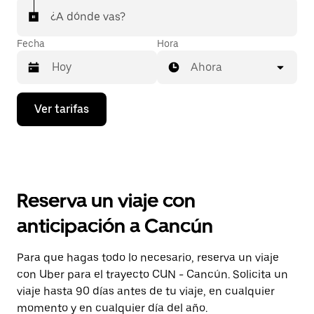
¿A dónde vas?
Fecha
Hora
Ahora
Presiona
Ver tarifas
la
flecha
hacia
abajo
para
interactuar
con
Reserva un viaje con
el
calendario
anticipación a Cancún
y
selecciona
una
Para que hagas todo lo necesario, reserva un viaje
fecha.
con Uber para el trayecto CUN - Cancún. Solicita un
Presiona
la
viaje hasta 90 días antes de tu viaje, en cualquier
tecla Esc
momento y en cualquier día del año.