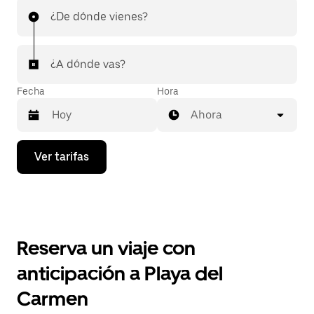
¿De dónde vienes?
¿A dónde vas?
Fecha
Hora
Ahora
Presiona
Ver tarifas
la
flecha
hacia
abajo
para
interactuar
con
Reserva un viaje con
el
calendario
anticipación a Playa del
y
selecciona
Carmen
una
fecha.