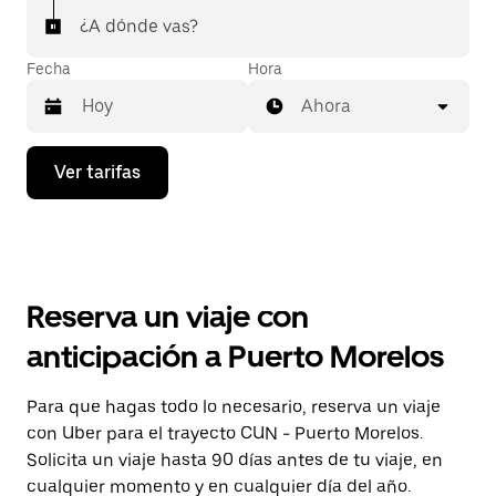
¿A dónde vas?
Fecha
Hora
Ahora
Presiona
Ver tarifas
la
flecha
hacia
abajo
para
interactuar
con
Reserva un viaje con
el
calendario
anticipación a Puerto Morelos
y
selecciona
una
Para que hagas todo lo necesario, reserva un viaje
fecha.
con Uber para el trayecto CUN - Puerto Morelos.
Presiona
la
Solicita un viaje hasta 90 días antes de tu viaje, en
tecla Esc
cualquier momento y en cualquier día del año.