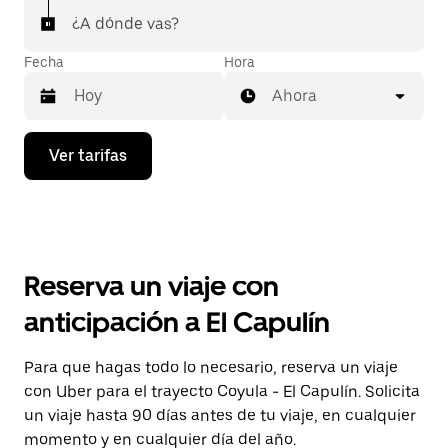
¿A dónde vas?
Fecha
Hora
Ahora
Presiona
Ver tarifas
la
flecha
hacia
abajo
para
interactuar
con
Reserva un viaje con
el
calendario
anticipación a El Capulín
y
selecciona
una
Para que hagas todo lo necesario, reserva un viaje
fecha.
con Uber para el trayecto Coyula - El Capulín. Solicita
Presiona
la
un viaje hasta 90 días antes de tu viaje, en cualquier
tecla Esc
momento y en cualquier día del año.