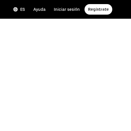
ES
Ayuda
Iniciar sesión
Regístrate