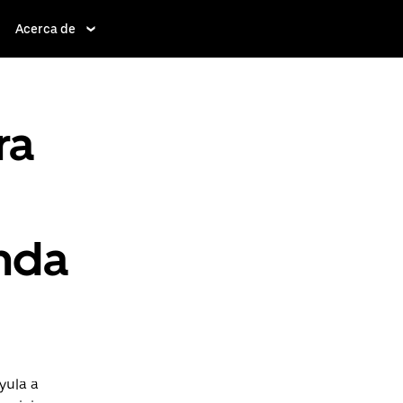
Acerca de
ra
enda
yula a