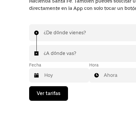
Hacienda Santa Fe. También puedes solicitar u
directamente en la App con solo tocar un botó
¿De dónde vienes?
¿A dónde vas?
Fecha
Hora
Ahora
Presiona
Ver tarifas
la
flecha
hacia
abajo
para
interactuar
con
el