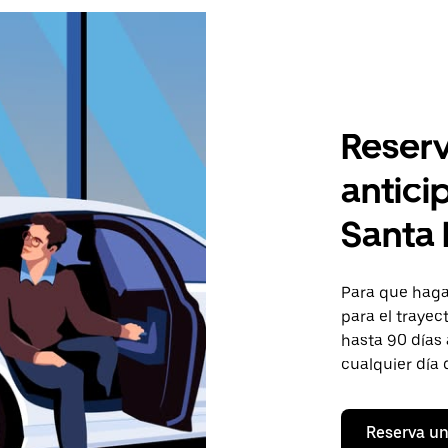
Reserv
antici
Santa 
Para que hagas
para el trayec
hasta 90 días 
cualquier día 
Reserva un