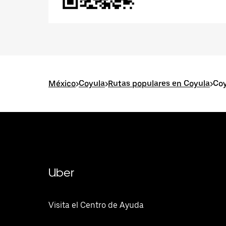
México
>
Coyula
>
Rutas populares en Coyula
>
Co
Uber
Visita el Centro de Ayuda