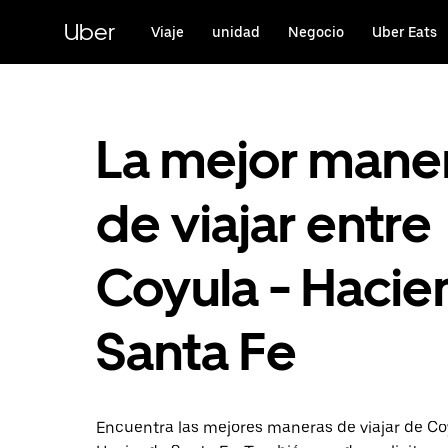
Saltar
al
Uber
Viaje
unidad
Negocio
Uber Eats
contenido
principal
La mejor mane
de viajar entre
Coyula - Haci
Santa Fe
Encuentra las mejores maneras de viajar de Co