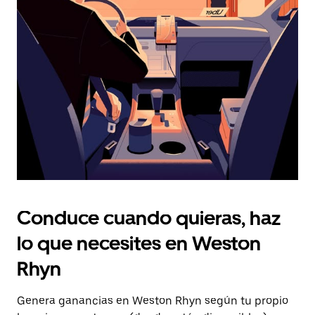
Presiona
la
tecla Esc
para
cerrar
el
calendario.
Conduce cuando quieras, haz
lo que necesites en Weston
Rhyn
Genera ganancias en Weston Rhyn según tu propio