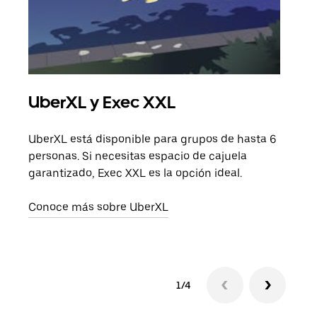
UberXL y Exec XXL
Via
UberXL está disponible para grupos de hasta 6
Cuan
personas. Si necesitas espacio de cajuela
viaj
garantizado, Exec XXL es la opción ideal.
prop
Conoce más sobre UberXL
Obté
1/4