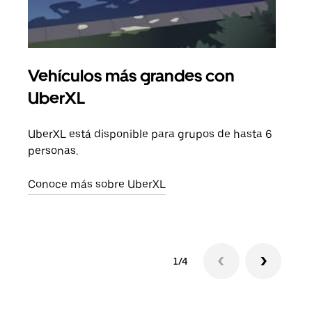
Vehículos más grandes con
Via
UberXL
Cuan
viaj
UberXL está disponible para grupos de hasta 6
prop
personas.
Obté
Conoce más sobre UberXL
1/4