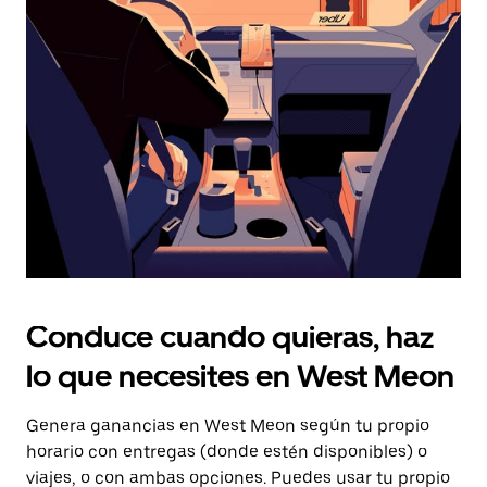
Presiona
la
tecla Esc
para
cerrar
el
calendario.
Conduce cuando quieras, haz
lo que necesites en West Meon
Genera ganancias en West Meon según tu propio
horario con entregas (donde estén disponibles) o
viajes, o con ambas opciones. Puedes usar tu propio