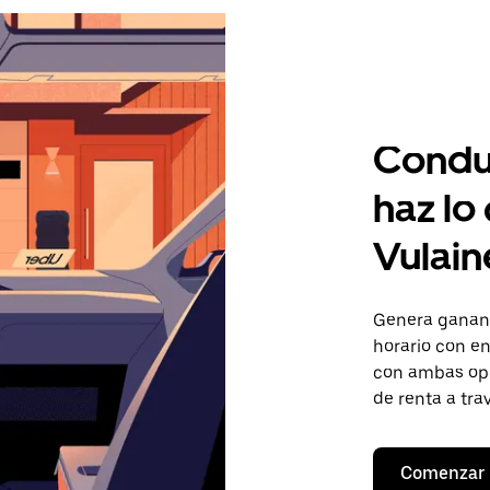
Condu
haz lo
Vulain
Genera gananc
horario con en
con ambas opc
de renta a tra
Comenzar