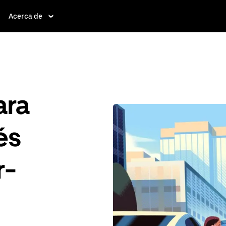
Acerca de
ara
és
r-