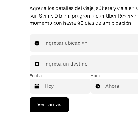
Agrega los detalles del viaje, súbete y viaja en
sur-Seine. O bien, programa con Uber Reserve 
momento con hasta 90 días de anticipación.
Ingresar ubicación
Ingresa un destino
Fecha
Hora
Ahora
Presiona
Ver tarifas
la
flecha
hacia
abajo
para
interactuar