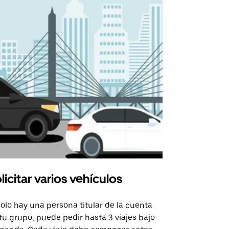
licitar varios vehículos
Uber Shu
solo hay una persona titular de la cuenta
La opción de
tu grupo, puede pedir hasta 3 viajes bajo
rutas selecc