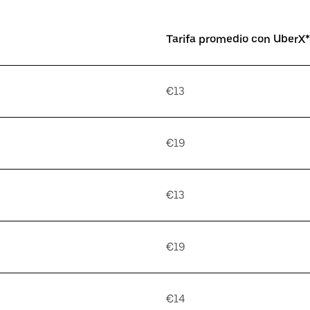
Tarifa promedio con UberX*
€13
€19
€13
€19
€14