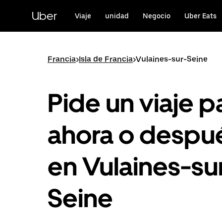
Saltar
al
Uber
Viaje
unidad
Negocio
Uber Eats
contenido
principal
Francia
>
Isla de Francia
>
Vulaines-sur-Seine
Pide un viaje p
ahora o despu
en Vulaines-su
Seine