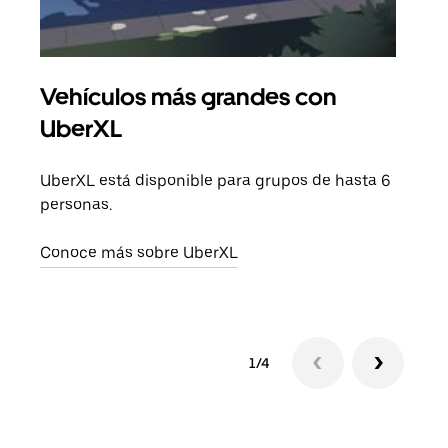
Vehículos más grandes con
Via
UberXL
Cuan
viaj
UberXL está disponible para grupos de hasta 6
prop
personas.
Obté
Conoce más sobre UberXL
1/4