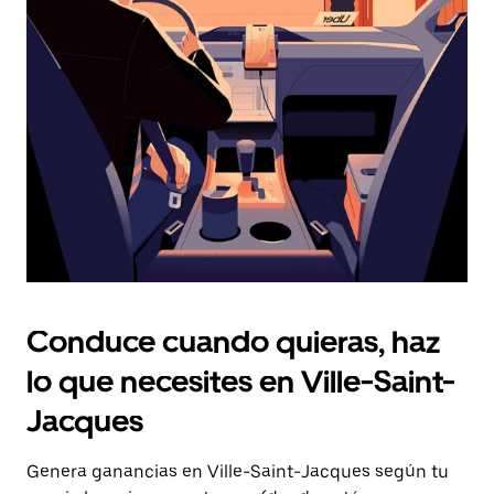
Presiona
la
tecla Esc
para
cerrar
el
calendario.
Conduce cuando quieras, haz
lo que necesites en Ville-Saint-
Jacques
Genera ganancias en Ville-Saint-Jacques según tu