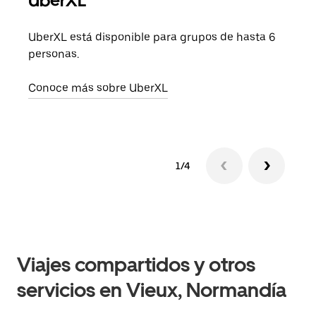
UberXL
Cuan
viaj
UberXL está disponible para grupos de hasta 6
prop
personas.
Obté
Conoce más sobre UberXL
1/4
Viajes compartidos y otros
servicios en Vieux, Normandía