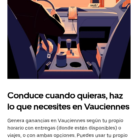
Presiona
la
tecla Esc
para
cerrar
el
calendario.
Conduce cuando quieras, haz
lo que necesites en Vauciennes
Genera ganancias en Vauciennes según tu propio
horario con entregas (donde estén disponibles) o
viajes, o con ambas opciones. Puedes usar tu propio