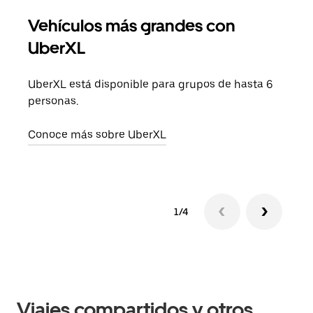
Vehículos más grandes con
Via
UberXL
Cuan
viaj
UberXL está disponible para grupos de hasta 6
prop
personas.
Obté
Conoce más sobre UberXL
1/4
Viajes compartidos y otros