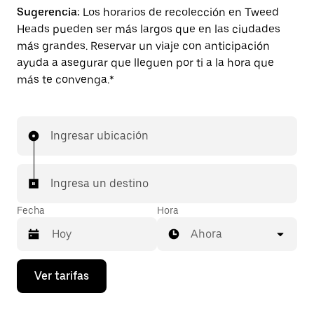
Sugerencia:
Los horarios de recolección en Tweed
Heads pueden ser más largos que en las ciudades
más grandes. Reservar un viaje con anticipación
ayuda a asegurar que lleguen por ti a la hora que
más te convenga.*
Ingresar ubicación
Ingresa un destino
Fecha
Hora
Ahora
Presiona
Ver tarifas
la
flecha
hacia