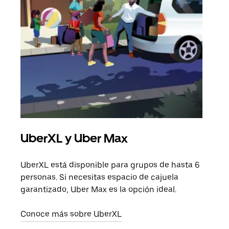
UberXL y Uber Max
Via
UberXL está disponible para grupos de hasta 6
Cuan
personas. Si necesitas espacio de cajuela
viaj
garantizado, Uber Max es la opción ideal.
prop
Conoce más sobre UberXL
Obté