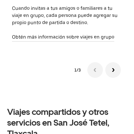
Cuando invitas a tus amigos o familiares a tu
Si s
viaje en grupo, cada persona puede agregar su
tu g
propio punto de partida o destino.
dema
solic
Obtén más información sobre viajes en grupo
1/3
Viajes compartidos y otros
servicios en San José Tetel,
Tlaxcala