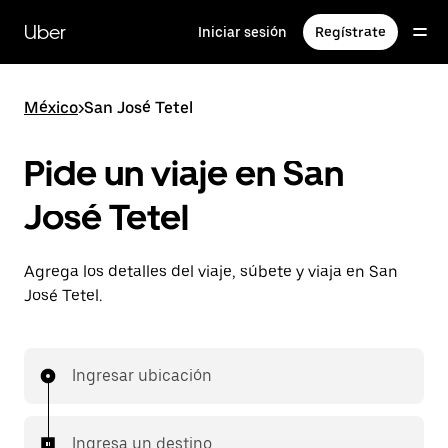
Saltar
al
Uber
Iniciar sesión
Regístrate
contenido
principal
México
>
San José Tetel
Pide un viaje en San
José Tetel
Agrega los detalles del viaje, súbete y viaja en San
José Tetel.
Ingresar ubicación
Ingresa un destino