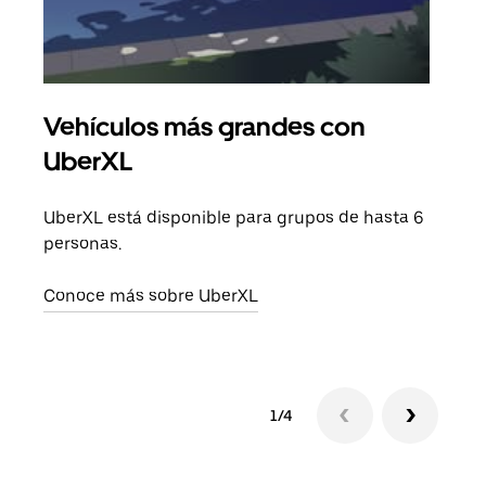
Vehículos más grandes con
Via
UberXL
Cuan
viaj
UberXL está disponible para grupos de hasta 6
prop
personas.
Obté
Conoce más sobre UberXL
1/4