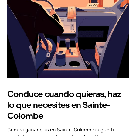
Presiona
la
tecla Esc
para
cerrar
el
calendario.
Conduce cuando quieras, haz
lo que necesites en Sainte-
Colombe
Genera ganancias en Sainte-Colombe según tu