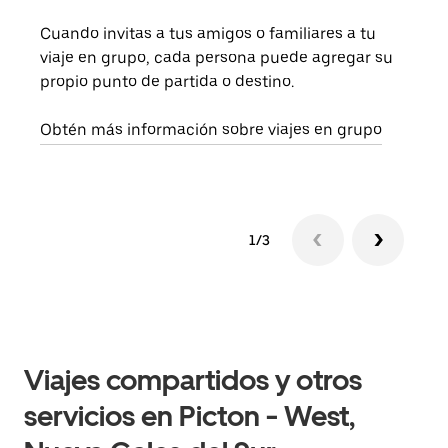
Cuando invitas a tus amigos o familiares a tu
Si s
viaje en grupo, cada persona puede agregar su
tu g
propio punto de partida o destino.
dema
solic
Obtén más información sobre viajes en grupo
1/3
Viajes compartidos y otros
servicios en Picton - West,