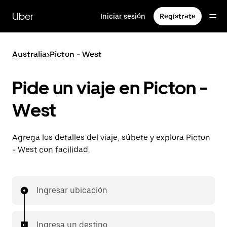
Saltar
al
Uber
Iniciar sesión
Regístrate
contenido
principal
Australia
>
Picton - West
Pide un viaje en Picton -
West
Agrega los detalles del viaje, súbete y explora Picton
- West con facilidad.
Ingresar ubicación
Ingresa un destino