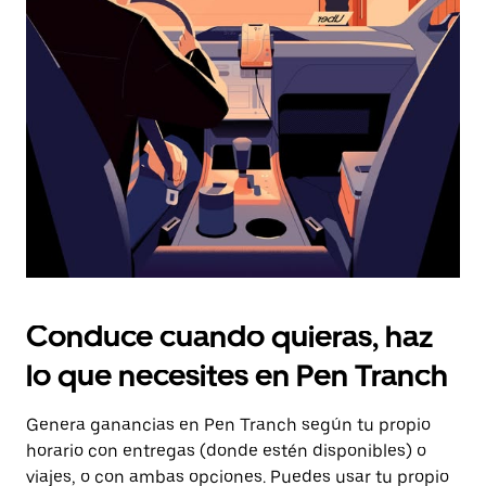
Presiona
la
tecla Esc
para
cerrar
el
calendario.
Conduce cuando quieras, haz
lo que necesites en Pen Tranch
Genera ganancias en Pen Tranch según tu propio
horario con entregas (donde estén disponibles) o
viajes, o con ambas opciones. Puedes usar tu propio