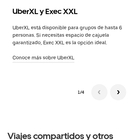
UberXL y Exec XXL
Via
UberXL está disponible para grupos de hasta 6
Cuan
personas. Si necesitas espacio de cajuela
viaj
garantizado, Exec XXL es la opción ideal.
prop
Conoce más sobre UberXL
Obté
1/4
Viajes compartidos y otros