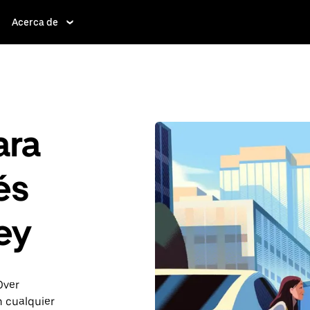
Acerca de
ara
és
ey
Over
n cualquier