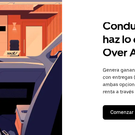
Condu
haz lo
Over A
Genera gananc
con entregas (
ambas opcione
renta a través
Comenzar