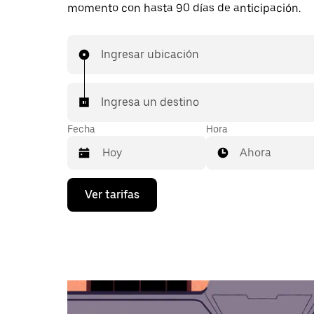
momento con hasta 90 días de anticipación.
Ingresar ubicación
Ingresa un destino
Fecha
Hora
Ahora
Presiona
Ver tarifas
la
flecha
hacia
abajo
para
interactuar
con
el
calendario
y