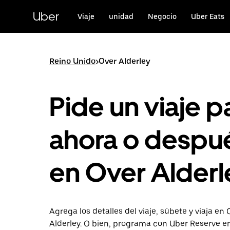
Saltar
al
Uber
Viaje
unidad
Negocio
Uber Eats
contenido
principal
Reino Unido
>
Over Alderley
Pide un viaje p
ahora o despu
en Over Alderl
Agrega los detalles del viaje, súbete y viaja en 
Alderley. O bien, programa con Uber Reserve e