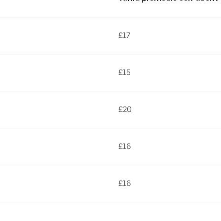
£17
£15
£20
£16
£16