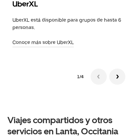
UberXL
Cuan
viaj
UberXL está disponible para grupos de hasta 6
prop
personas.
Obté
Conoce más sobre UberXL
1/4
Viajes compartidos y otros
servicios en Lanta, Occitania