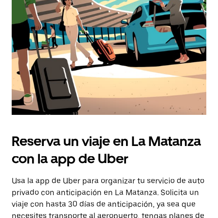
la
tecla Esc
para
cerrar
el
calendario.
Reserva un viaje en La Matanza
con la app de Uber
Usa la app de Uber para organizar tu servicio de auto
privado con anticipación en La Matanza. Solicita un
viaje con hasta 30 días de anticipación, ya sea que
necesites transporte al aeropuerto, tengas planes de