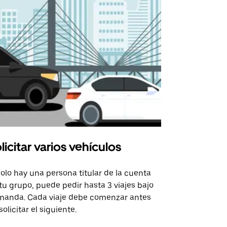
licitar varios vehículos
Uber Shu
solo hay una persona titular de la cuenta
La opción de
tu grupo, puede pedir hasta 3 viajes bajo
rutas selecc
anda. Cada viaje debe comenzar antes
sedes de ev
solicitar el siguiente.
Consulta la 