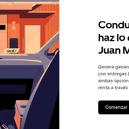
Condu
haz lo
Juan M
Genera gananc
con entregas (
ambas opcione
renta a través
Comenzar