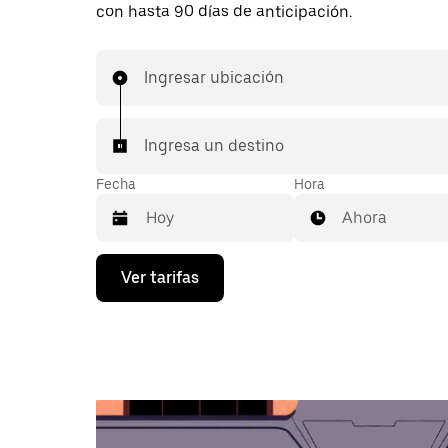
con hasta 90 días de anticipación.
Ingresar ubicación
Ingresa un destino
Fecha
Hora
Ahora
Presiona
Ver tarifas
la
flecha
hacia
abajo
para
interactuar
con
el
calendario
y