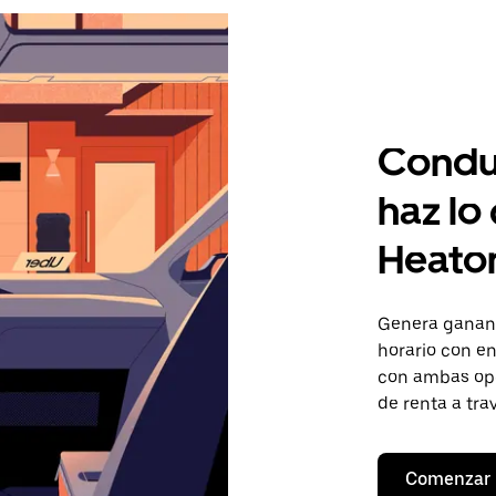
Condu
haz lo
Heaton
Genera gananc
horario con en
con ambas opc
de renta a tra
Comenzar