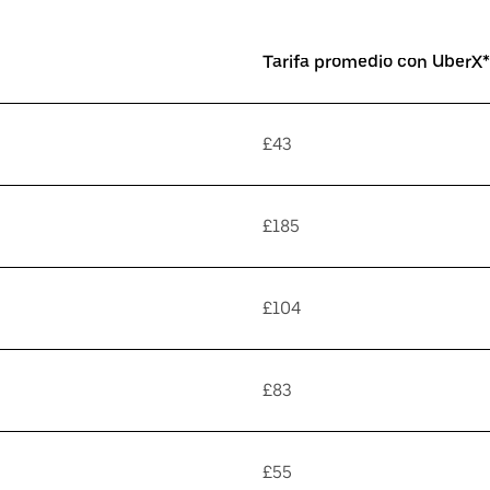
Tarifa promedio con UberX*
£43
£185
£104
£83
£55