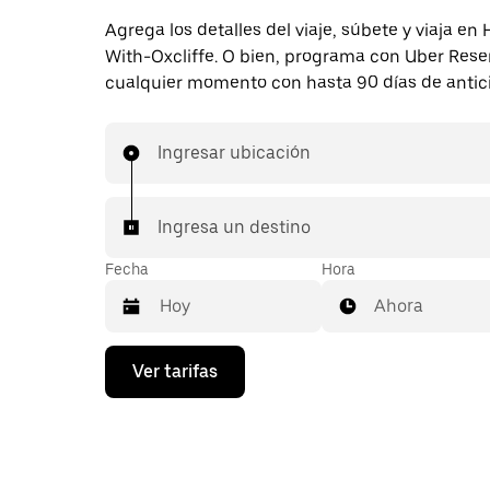
Agrega los detalles del viaje, súbete y viaja en
With-Oxcliffe. O bien, programa con Uber Rese
cualquier momento con hasta 90 días de antic
Ingresar ubicación
Ingresa un destino
Fecha
Hora
Ahora
Presiona
Ver tarifas
la
flecha
hacia
abajo
para
interactuar