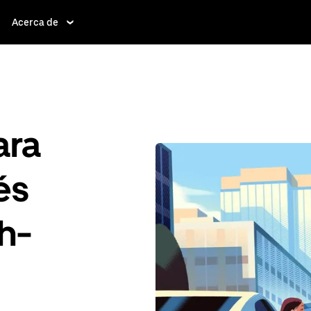
Acerca de
ara
és
h-