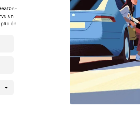
 Heaton-
rve en
ipación.