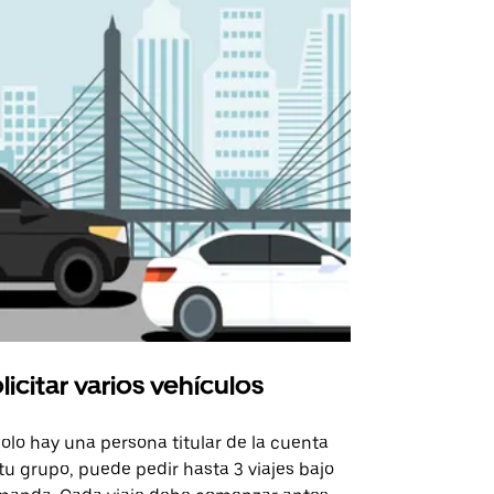
licitar varios vehículos
Uber Shu
solo hay una persona titular de la cuenta
La opción de
tu grupo, puede pedir hasta 3 viajes bajo
rutas selecc