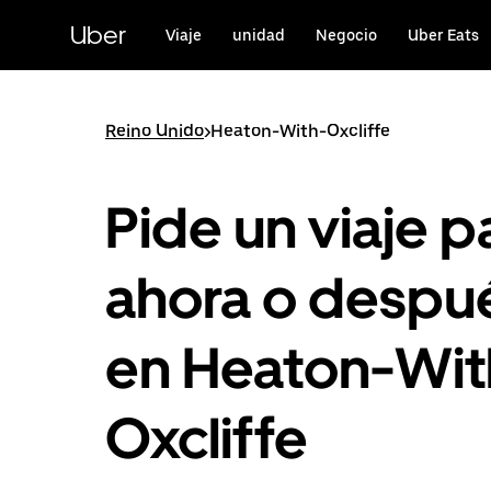
Saltar
al
Uber
Viaje
unidad
Negocio
Uber Eats
contenido
principal
Reino Unido
>
Heaton-With-Oxcliffe
Pide un viaje p
ahora o despu
en Heaton-Wit
Oxcliffe