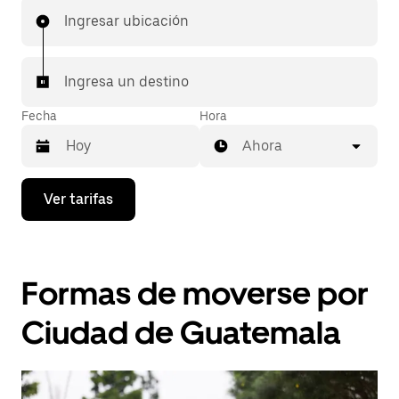
Ingresar ubicación
Ingresa un destino
Fecha
Hora
Ahora
Presiona
Ver tarifas
la
flecha
hacia
abajo
para
Formas de moverse por
interactuar
con
el
Ciudad de Guatemala
calendario
y
selecciona
una
fecha.