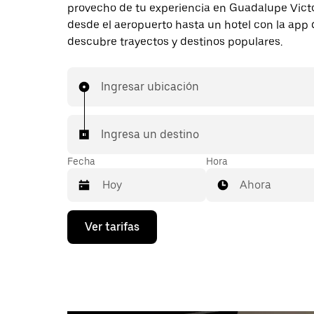
provecho de tu experiencia en Guadalupe Victor
desde el aeropuerto hasta un hotel con la app 
descubre trayectos y destinos populares.
Ingresar ubicación
Ingresa un destino
Fecha
Hora
Ahora
Presiona
Ver tarifas
la
flecha
hacia
abajo
para
interactuar
con