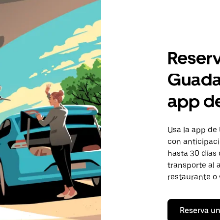
Reserv
Guadal
app d
Usa la app de 
con anticipaci
hasta 30 días 
transporte al 
restaurante o 
Reserva un