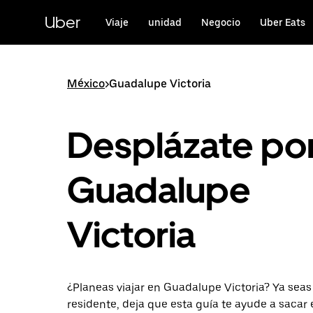
Saltar
al
Uber
Viaje
unidad
Negocio
Uber Eats
contenido
principal
México
>
Guadalupe Victoria
Desplázate po
Guadalupe
Victoria
¿Planeas viajar en Guadalupe Victoria? Ya seas 
residente, deja que esta guía te ayude a sacar