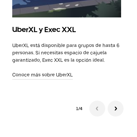
UberXL y Exec XXL
Via
UberXL está disponible para grupos de hasta 6
Cuan
personas. Si necesitas espacio de cajuela
viaj
garantizado, Exec XXL es la opción ideal.
prop
Conoce más sobre UberXL
Obté
1/4