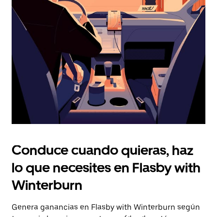
Presiona
la
tecla Esc
para
cerrar
el
calendario.
Conduce cuando quieras, haz
lo que necesites en Flasby with
Winterburn
Genera ganancias en Flasby with Winterburn según