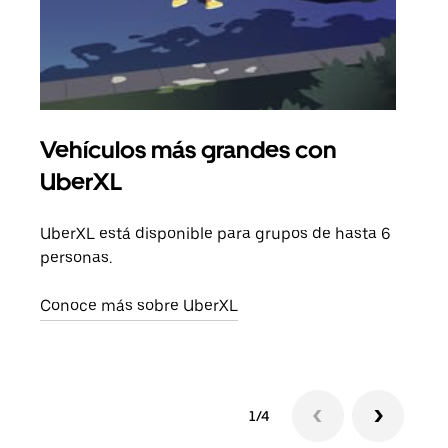
Vehículos más grandes con
Via
UberXL
Cuan
viaj
UberXL está disponible para grupos de hasta 6
prop
personas.
Obté
Conoce más sobre UberXL
1/4