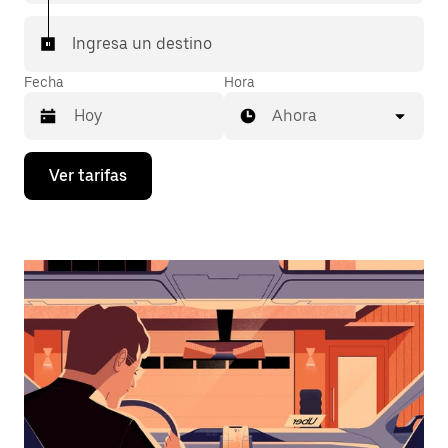
Ingresa un destino
Fecha
Hora
Ahora
Presiona
Ver tarifas
la
flecha
hacia
abajo
para
interactuar
con
el
calendario
y
selecciona
una
fecha.
Presiona
la