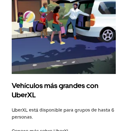
Vehículos más grandes con
Via
UberXL
Cuan
viaj
UberXL está disponible para grupos de hasta 6
prop
personas.
Obté