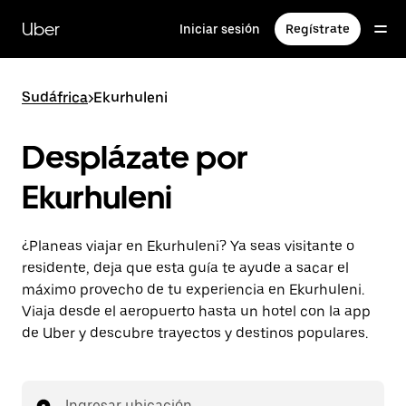
Saltar
al
Uber
Iniciar sesión
Regístrate
contenido
principal
Sudáfrica
>
Ekurhuleni
Desplázate por
Ekurhuleni
¿Planeas viajar en Ekurhuleni? Ya seas visitante o
residente, deja que esta guía te ayude a sacar el
máximo provecho de tu experiencia en Ekurhuleni.
Viaja desde el aeropuerto hasta un hotel con la app
de Uber y descubre trayectos y destinos populares.
Ingresar ubicación