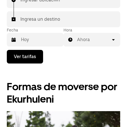
Ingresa un destino
Fecha
Hora
Ahora
Presiona
Ver tarifas
la
flecha
hacia
abajo
para
Formas de moverse por
interactuar
con
el
Ekurhuleni
calendario
y
selecciona
una
fecha.
Presiona