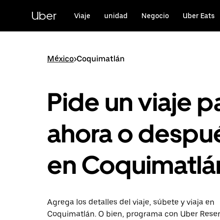
Saltar
al
Uber
Viaje
unidad
Negocio
Uber Eats
contenido
principal
México
>
Coquimatlán
Pide un viaje p
ahora o despu
en Coquimatlá
Agrega los detalles del viaje, súbete y viaja en
Coquimatlán. O bien, programa con Uber Rese