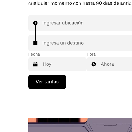
cualquier momento con hasta 90 días de antic
Ingresar ubicación
Ingresa un destino
Fecha
Hora
Ahora
Presiona
Ver tarifas
la
flecha
hacia
abajo
para
interactuar
con
el
calendario
y