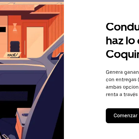
Condu
haz lo
Coqui
Genera gananc
con entregas (
ambas opcione
renta a través
Comenzar