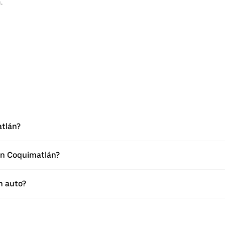
.
atlán?
 en Coquimatlán?
n auto?