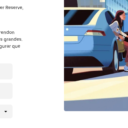
er Reserve,
arendon
s grandes.
egurar que