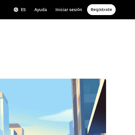
ES
Ayuda
Iniciar sesión
Regístrate