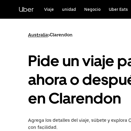
Saltar
al
Uber
Viaje
unidad
Negocio
Uber Eats
contenido
principal
Australia
>
Clarendon
Pide un viaje p
ahora o despu
en Clarendon
Agrega los detalles del viaje, súbete y explora
con facilidad.