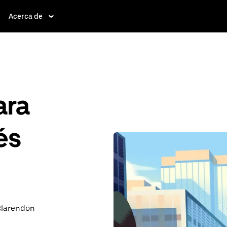
Acerca de
ara
és
 Clarendon