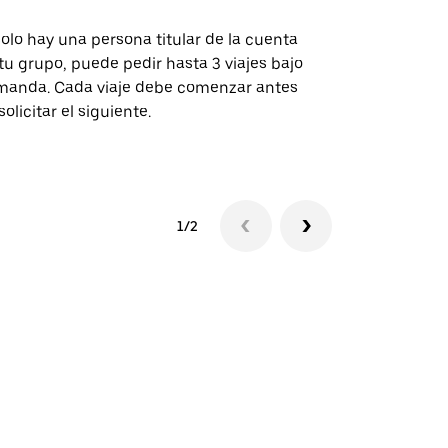
solo hay una persona titular de la cuenta
La opción de
tu grupo, puede pedir hasta 3 viajes bajo
rutas selecc
anda. Cada viaje debe comenzar antes
sedes de ev
solicitar el siguiente.
Consulta la 
1/2