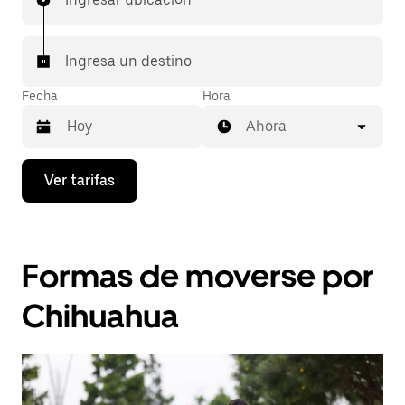
Ingresa un destino
Fecha
Hora
Ahora
Presiona
Ver tarifas
la
flecha
hacia
abajo
para
Formas de moverse por
interactuar
con
el
Chihuahua
calendario
y
selecciona
una
fecha.
Presiona