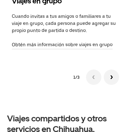
Viajes en grupo
Sol
Cuando invitas a tus amigos o familiares a tu
Si s
viaje en grupo, cada persona puede agregar su
tu g
propio punto de partida o destino.
dema
solic
Obtén más información sobre viajes en grupo
1/3
Viajes compartidos y otros
servicios en Chihuahua,