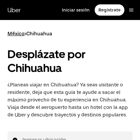
Saltar
al
Uber
Iniciar sesión
Regístrate
contenido
principal
México
>
Chihuahua
Desplázate por
Chihuahua
¿Planeas viajar en Chihuahua? Ya seas visitante o
residente, deja que esta guía te ayude a sacar el
máximo provecho de tu experiencia en Chihuahua.
Viaja desde el aeropuerto hasta un hotel con la app
de Uber y descubre trayectos y destinos populares.
Ingresar ubicación