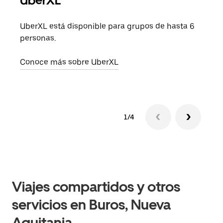
UberXL
Cuan
viaj
UberXL está disponible para grupos de hasta 6
prop
personas.
Obté
Conoce más sobre UberXL
1/4
Viajes compartidos y otros
servicios en Buros, Nueva
Aquitania