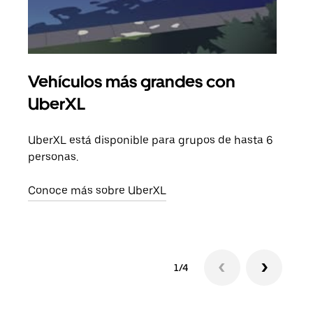
Vehículos más grandes con
Via
UberXL
Cuan
viaj
UberXL está disponible para grupos de hasta 6
prop
personas.
Obté
Conoce más sobre UberXL
1/4