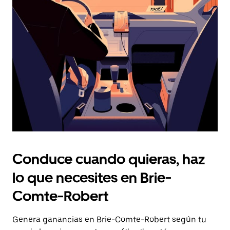
Presiona
la
tecla Esc
para
cerrar
el
calendario.
Conduce cuando quieras, haz
lo que necesites en Brie-
Comte-Robert
Genera ganancias en Brie-Comte-Robert según tu