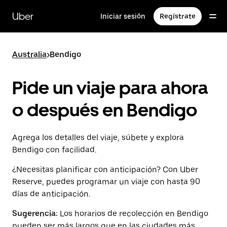
Saltar
al
Uber
Iniciar sesión
Regístrate
contenido
principal
Australia
>
Bendigo
Pide un viaje para ahora
o después en Bendigo
Agrega los detalles del viaje, súbete y explora
Bendigo con facilidad.
¿Necesitas planificar con anticipación? Con Uber
Reserve, puedes programar un viaje con hasta 90
días de anticipación.
Sugerencia:
Los horarios de recolección en Bendigo
pueden ser más largos que en las ciudades más