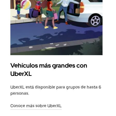
Vehículos más grandes con
Via
UberXL
Cuan
viaj
UberXL está disponible para grupos de hasta 6
prop
personas.
Obté
Conoce más sobre UberXL