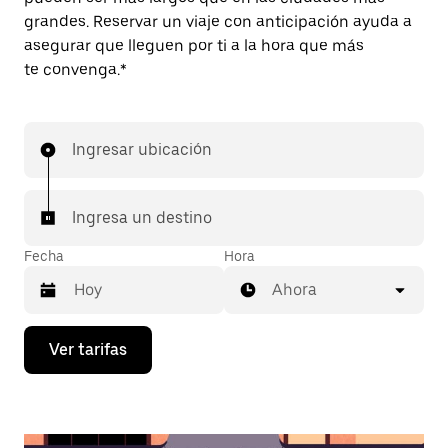
grandes. Reservar un viaje con anticipación ayuda a
asegurar que lleguen por ti a la hora que más
te convenga.*
Ingresar ubicación
Ingresa un destino
Fecha
Hora
Ahora
Presiona
Ver tarifas
la
flecha
hacia
abajo
para
interactuar