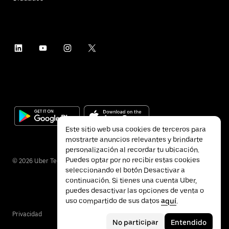
Este sitio web usa cookies de terceros para
mostrarte anuncios relevantes y brindarte
personalización al recordar tu ubicación.
Puedes optar por no recibir estas cookies
©
2026
Uber Technologies Inc.
seleccionando el botón Desactivar a
continuación. Si tienes una cuenta Uber,
puedes desactivar las opciones de venta o
uso compartido de sus datos
aquí
.
Privacidad
Accesibilidad
Términos
No participar
Entendido