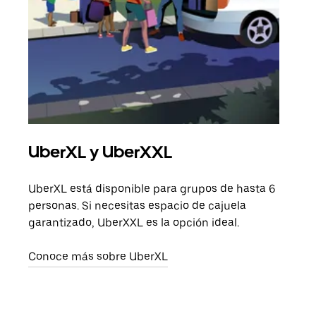
UberXL y UberXXL
Via
UberXL está disponible para grupos de hasta 6
Cuan
personas. Si necesitas espacio de cajuela
viaj
garantizado, UberXXL es la opción ideal.
prop
Conoce más sobre UberXL
Obté