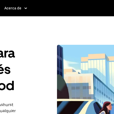
Acerca de
ara
és
ood
 Ashurst
ualquier