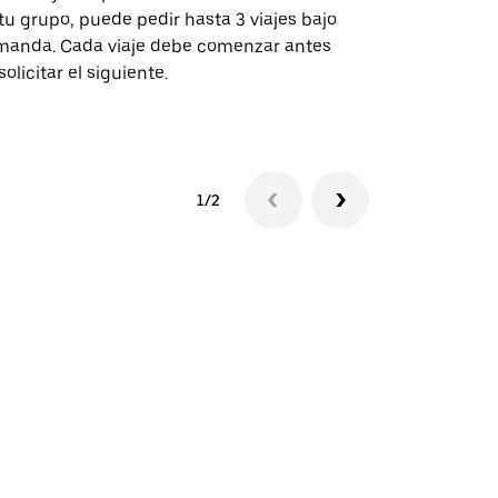
tu grupo, puede pedir hasta 3 viajes bajo
rutas selecc
anda. Cada viaje debe comenzar antes
sedes de ev
solicitar el siguiente.
Consulta la 
1/2