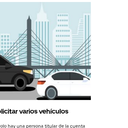
licitar varios vehículos
Uber Shu
solo hay una persona titular de la cuenta
La opción de