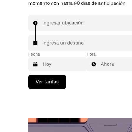
momento con hasta 90 días de anticipación.
Ingresar ubicación
Ingresa un destino
Fecha
Hora
Ahora
Presiona
Ver tarifas
la
flecha
hacia
abajo
para
interactuar
con
el
calendario
y