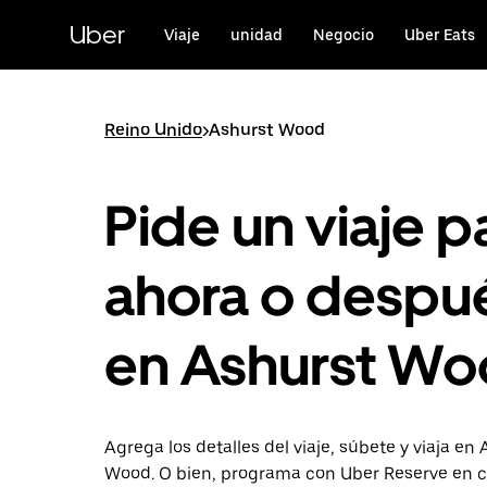
Saltar
al
Uber
Viaje
unidad
Negocio
Uber Eats
contenido
principal
Reino Unido
>
Ashurst Wood
Pide un viaje p
ahora o despu
en Ashurst W
Agrega los detalles del viaje, súbete y viaja en
Wood. O bien, programa con Uber Reserve en c