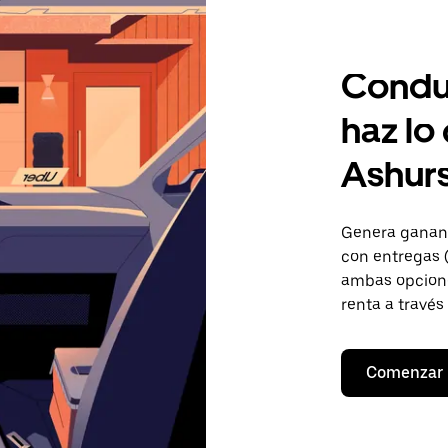
Condu
haz lo
Ashur
Genera gananc
con entregas (
ambas opcione
renta a través
Comenzar