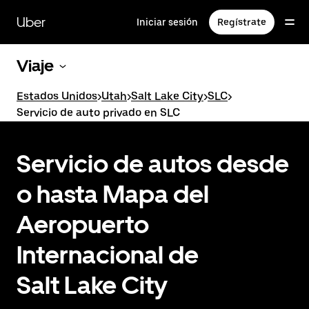
Saltar
al
Uber
Iniciar sesión
Regístrate
contenido
principal
Viaje
Estados Unidos
>
Utah
>
Salt Lake City
>
SLC
>
Servicio de auto privado en SLC
Servicio de autos desde
o hasta Mapa del
Aeropuerto
Internacional de
Salt Lake City