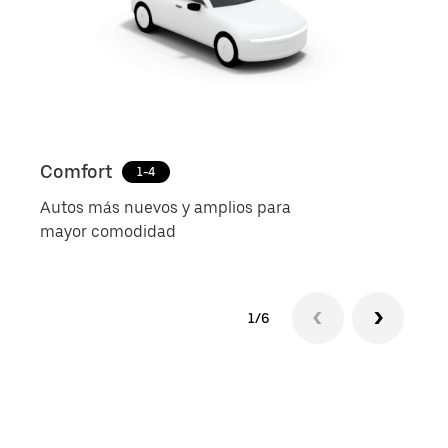
Comfort
Uber
1-4
Autos más nuevos y amplios para
Viaje
mayor comodidad
expe
1/6