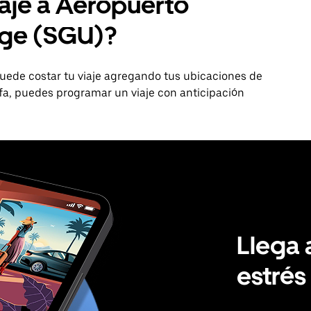
iaje a Aeropuerto
rge (SGU)?
uede costar tu viaje agregando tus ubicaciones de
rifa, puedes programar un viaje con anticipación
Llega 
estrés