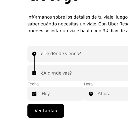
Infórmanos sobre los detalles de tu viaje, lueg
saber cuándo necesitas un viaje. Con Uber Res
puedes solicitar un viaje hasta con 90 días de 
¿De dónde vienes?
¿A dónde vas?
Fecha
Hora
Ahora
Presiona
Ver tarifas
la
flecha
hacia