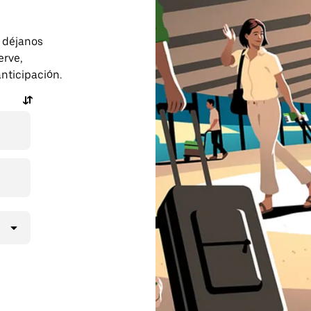
o déjanos
erve,
anticipación.