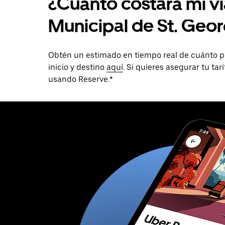
¿Cuánto costará mi v
Municipal de St. Geo
Obtén un estimado en tiempo real de cuánto p
inicio y destino
aquí
. Si quieres asegurar tu ta
usando Reserve.*