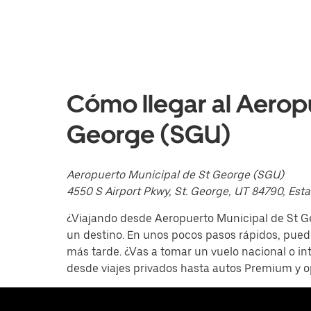
abajo
para
interactuar
con
el
calendario
y
selecciona
Cómo llegar al Aeropu
una
fecha.
Presiona
George (SGU)
la
tecla Esc
para
Aeropuerto Municipal de St George (SGU)
cerrar
el
4550 S Airport Pkwy, St. George, UT 84790, Est
calendario.
¿Viajando desde Aeropuerto Municipal de St Ge
un destino. En unos pocos pasos rápidos, puede
más tarde. ¿Vas a tomar un vuelo nacional o in
desde viajes privados hasta autos Premium y 