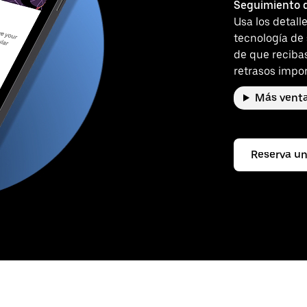
Seguimiento d
Usa los detall
tecnología de
de que reciba
retrasos impor
Más venta
Reserva un