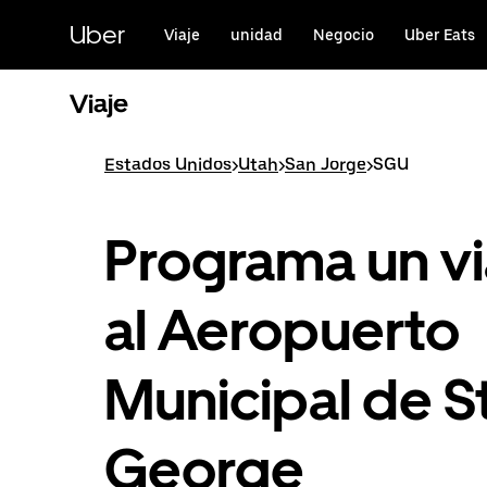
Saltar
al
Uber
Viaje
unidad
Negocio
Uber Eats
contenido
principal
Viaje
Estados Unidos
>
Utah
>
San Jorge
>
SGU
Programa un vi
al Aeropuerto
Municipal de St
George