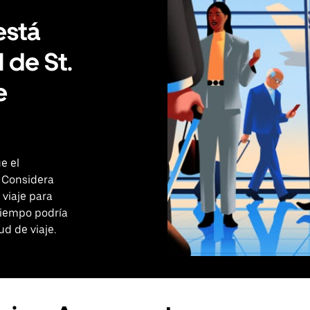
está
 de St.
e
e el
 Considera
 viaje para
tiempo podría
ud de viaje.