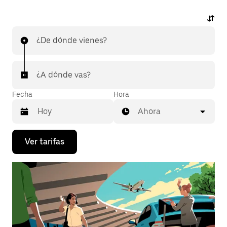
¿De dónde vienes?
¿A dónde vas?
Fecha
Hora
Ahora
Presiona
Ver tarifas
la
flecha
hacia
abajo
para
interactuar
con
el
calendario