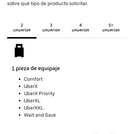
sobre qué tipo de producto solicitar.
2
3
4
5+
usuarios
usuarios
usuarios
usuarios
1 pieza de equipaje
2 pi
Comfort
UberX
UberX Priority
UberXL
UberXXL
Wait and Save