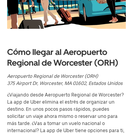
y
selecciona
una
fecha.
Presiona
la
tecla Esc
para
cerrar
el
Cómo llegar al Aeropuerto
calendario.
Regional de Worcester (ORH)
Aeropuerto Regional de Worcester (ORH)
375 Airport Dr, Worcester, MA 01602, Estados Unidos
¿Viajando desde Aeropuerto Regional de Worcester?
La app de Uber elimina el estrés de organizar un
destino. En unos pocos pasos rápidos, puedes
solicitar un viaje ahora mismo o reservar uno para
más tarde. ¿Vas a tomar un vuelo nacional o
internacional? La app de Uber tiene opciones para ti,