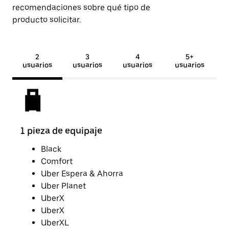
recomendaciones sobre qué tipo de
producto solicitar.
2
3
4
5+
usuarios
usuarios
usuarios
usuarios
1 pieza de equipaje
2 pi
Black
Comfort
Uber Espera & Ahorra
Uber Planet
UberX
UberX
UberXL