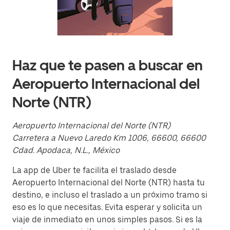
una
fecha.
Presiona
la
tecla Esc
para
cerrar
Haz que te pasen a buscar en
el
calendario.
Aeropuerto Internacional del
Norte (NTR)
Aeropuerto Internacional del Norte (NTR)
Carretera a Nuevo Laredo Km 1006, 66600, 66600
Cdad. Apodaca, N.L., México
La app de Uber te facilita el traslado desde
Aeropuerto Internacional del Norte (NTR) hasta tu
destino, e incluso el traslado a un próximo tramo si
eso es lo que necesitas. Evita esperar y solicita un
viaje de inmediato en unos simples pasos. Si es la