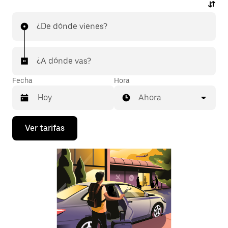
¿De dónde vienes?
¿A dónde vas?
Fecha
Hora
Ahora
Presiona
Ver tarifas
la
flecha
hacia
abajo
para
interactuar
con
el
calendario
y
selecciona