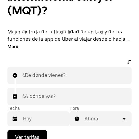
(MQT)?
Mejor disfruta de la flexibilidad de un taxi y de las
funciones de la app de Uber al viajar desde o hacia el
aeropuerto MQT. Solicita viajes de última hora a
More
pedido, reserva en la app o en línea las 24 horas y
obtén precios económicos por adelantado en cada
viaje. Tu viaje al aeropuerto de forma rápida y
¿De dónde vienes?
sencilla.
¿A dónde vas?
Fecha
Hora
Ahora
Presiona
Ver tarifas