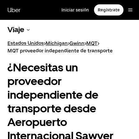
Saltar
al
Uber
Iniciar sesión
Regístrate
contenido
principal
Viaje
Estados Unidos
>
Míchigan
>
Gwinn
>
MQT
>
MQT proveedor independiente de transporte
¿Necesitas un
proveedor
independiente de
transporte desde
Aeropuerto
Internacional Sawyer