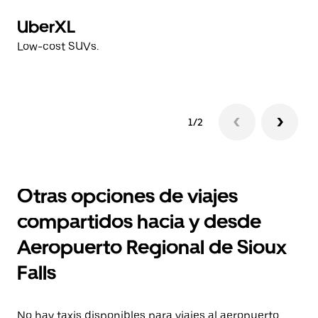
UberXL
U
Low-cost SUVs.
L
1/2
Otras opciones de viajes
compartidos hacia y desde
Aeropuerto Regional de Sioux
Falls
No hay taxis disponibles para viajes al aeropuerto