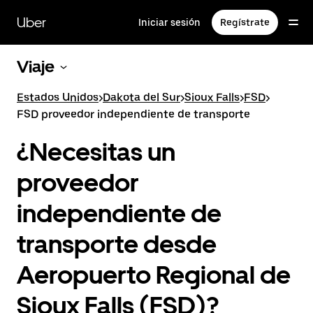
Saltar
al
Uber
Iniciar sesión
Regístrate
contenido
principal
Viaje
Estados Unidos
>
Dakota del Sur
>
Sioux Falls
>
FSD
>
FSD proveedor independiente de transporte
¿Necesitas un
proveedor
independiente de
transporte desde
Aeropuerto Regional de
Sioux Falls (FSD)?