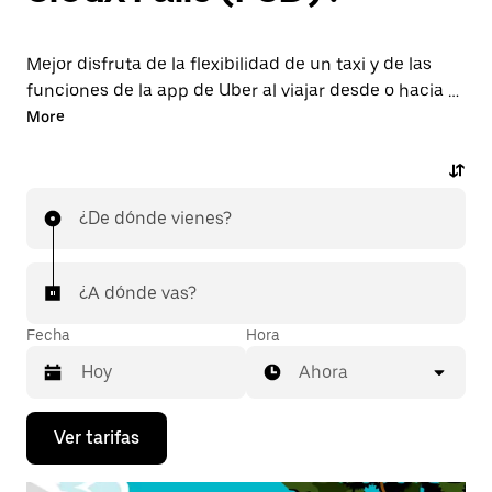
Mejor disfruta de la flexibilidad de un taxi y de las
funciones de la app de Uber al viajar desde o hacia el
aeropuerto FSD. Solicita viajes de última hora a
More
pedido, reserva en la app o en línea las 24 horas y
obtén precios económicos por adelantado en cada
viaje. Tu viaje al aeropuerto de forma rápida y
¿De dónde vienes?
sencilla.
¿A dónde vas?
Fecha
Hora
Ahora
Presiona
Ver tarifas
la
flecha
hacia