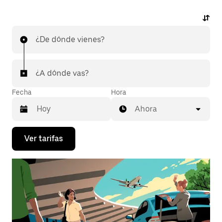
¿De dónde vienes?
¿A dónde vas?
Fecha
Hora
Ahora
Presiona
Ver tarifas
la
flecha
hacia
abajo
para
interactuar
con
el
calendario