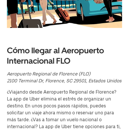
y
selecciona
una
fecha.
Presiona
la
tecla Esc
para
cerrar
el
Cómo llegar al Aeropuerto
calendario.
Internacional FLO
Aeropuerto Regional de Florence (FLO)
2100 Terminal Dr, Florence, SC 29501, Estados Unidos
¿Viajando desde Aeropuerto Regional de Florence?
La app de Uber elimina el estrés de organizar un
destino. En unos pocos pasos rápidos, puedes
solicitar un viaje ahora mismo o reservar uno para
más tarde. ¿Vas a tomar un vuelo nacional o
internacional? La app de Uber tiene opciones para ti,