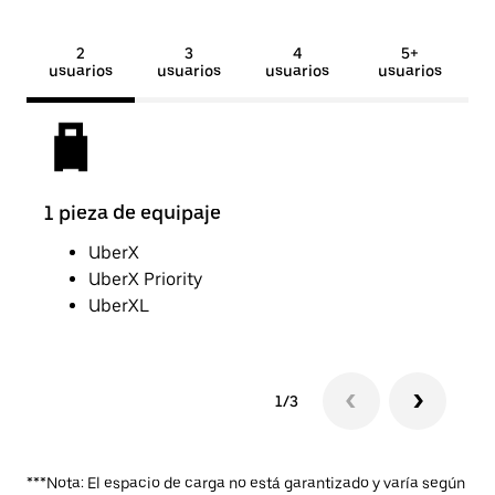
2
3
4
5+
usuarios
usuarios
usuarios
usuarios
1 pieza de equipaje
2 pi
UberX
UberX Priority
UberXL
1/3
***Nota: El espacio de carga no está garantizado y varía según