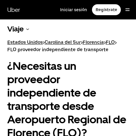
Saltar
al
Uber
Iniciar sesión
Regístrate
contenido
principal
Viaje
Estados Unidos
>
Carolina del Sur
>
Florencia
>
FLO
>
FLO proveedor independiente de transporte
¿Necesitas un
proveedor
independiente de
transporte desde
Aeropuerto Regional de
Florence (FLO)?