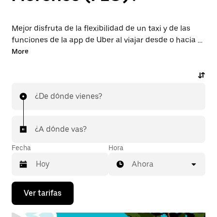
Mejor disfruta de la flexibilidad de un taxi y de las
funciones de la app de Uber al viajar desde o hacia el
aeropuerto FLO. Solicita viajes de última hora a
More
pedido, reserva en la app o en línea las 24 horas y
obtén precios económicos por adelantado en cada
viaje. Tu viaje al aeropuerto de forma rápida y
¿De dónde vienes?
sencilla.
¿A dónde vas?
Fecha
Hora
Ahora
Presiona
Ver tarifas
la
flecha
hacia