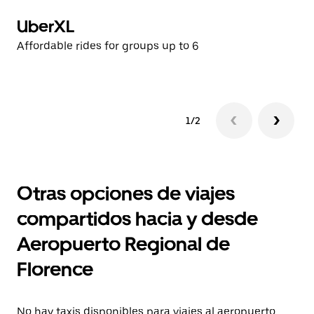
UberXL
U
Affordable rides for groups up to 6
Af
1/2
Otras opciones de viajes
compartidos hacia y desde
Aeropuerto Regional de
Florence
No hay taxis disponibles para viajes al aeropuerto